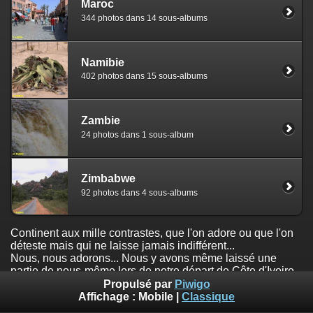
Maroc
344 photos dans 14 sous-albums
Namibie
402 photos dans 15 sous-albums
Zambie
24 photos dans 1 sous-album
Zimbabwe
92 photos dans 4 sous-albums
Continent aux mille contrastes, que l'on adore ou que l'on
déteste mais qui ne laisse jamais indifférent...
Nous, nous adorons... Nous y avons même laissé une
partie de nous-même lors de notre départ de Côte d'Ivoire,
après trois ans d'expatriation...
Propulsé par
Piwigo
Affichage :
Mobile
|
Classique